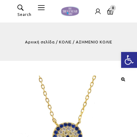
0
Search
Αρχική σελίδα
/
ΚΟΛΙΕ
/
ΑΣΗΜΕΝΙO ΚΟΛΙΕ
Ανοίξτε