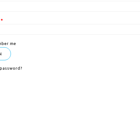
d
*
ber me
N
 password?