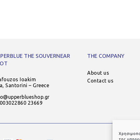
PERBLUE THE SOUVERNEAR
THE COMPANY
POT
About us
afouzos Ioakim
Contact us
ra, Santorini – Greece
fo@upperblueshop.gr
 003022860 23669
Χρησιμοπο
της υπηρε