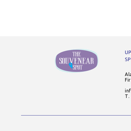
UP
S
Al
Fi
in
Τ.