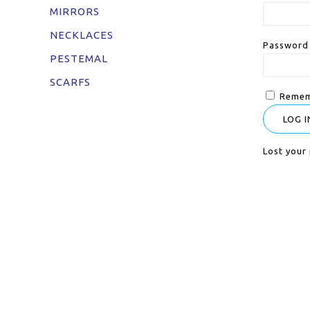
MIRRORS
NECKLACES
Passwor
PESTEMAL
SCARFS
Remem
LOG I
Lost your